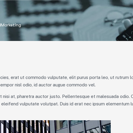
dMarketing
icies, erat ut commodo vulputate, elit purus porta leo, ut rutrum 
tempor nisl odio, id auctor augue commodo vel.
et nisi at, pharetra auctor justo. Pellentesque et malesuada odio.
d eleifend vulputate volutpat. Duis id erat nec ipsum elementum lu