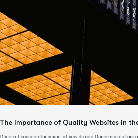
The Importance of Quality Websites in th
Donec ut consectetur augue, at gravida orci. Donec nec est quis ma