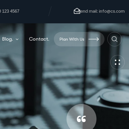
0 123 4567
Send mail:
info@cs.com
Blog.
Contact.
Plan With Us
“