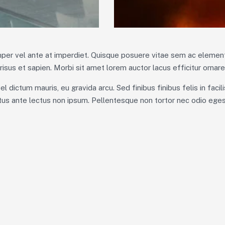
emper vel ante at imperdiet. Quisque posuere vitae sem ac elemen
isus et sapien. Morbi sit amet lorem auctor lacus efficitur ornare
el dictum mauris, eu gravida arcu. Sed finibus finibus felis in fac
luctus ante lectus non ipsum. Pellentesque non tortor nec odio egest