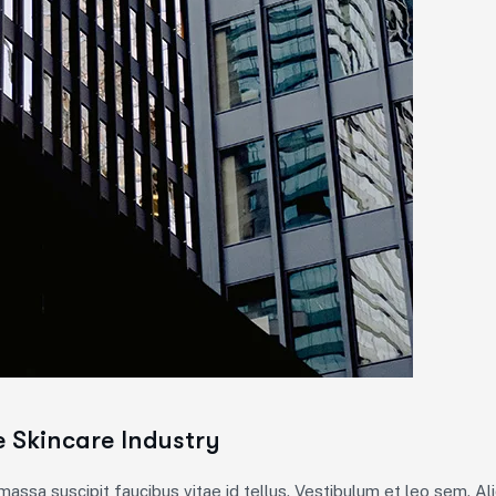
e Skincare Industry
ssa suscipit faucibus vitae id tellus. Vestibulum et leo sem. Aliq