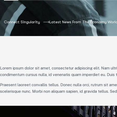
Connect Singularity
Latest News From The Economy Worl
Lorem ipsum dolor sit amet, consectetur adipiscing elit. Nam ultr
condimentum cursus nulla, id venenatis quam imperdiet eu. Duis 
Praesent laoreet convallis tellus. Donec nulla orci, rutrum sit am
scelerisque nunc. Morbi non aliquam sapien, id gravida tellus. Se