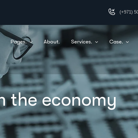
(+971) 5
Pages.
About.
Services.
Case.
om the economy