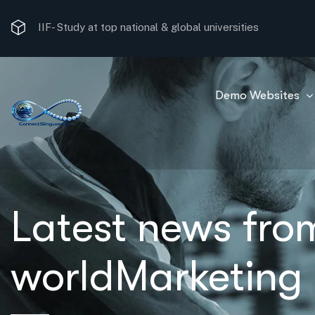
Study at top national & global universities
IIF-
Travel the world without limits
Demo Websites
Latest news fr
worldMarketing